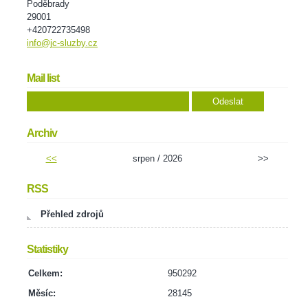
Poděbrady
29001
+420722735498
info@jc-sluzby.cz
Mail list
Archiv
<<
srpen / 2026
>>
RSS
Přehled zdrojů
Statistiky
Celkem:
950292
Měsíc:
28145