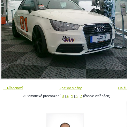
← Předchozí
Zpět do složky
Další
Automatické procházení:
3
|
4
|
5
|
6
|
7
(čas ve vteřinách)