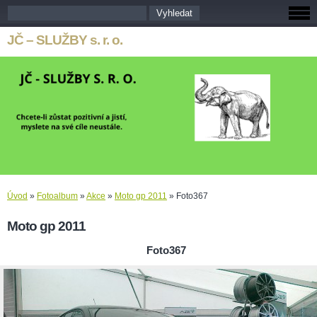
JČ – SLUŽBY s. r. o.
Úvod
»
Fotoalbum
»
Akce
»
Moto gp 2011
»
Foto367
Moto gp 2011
Foto367