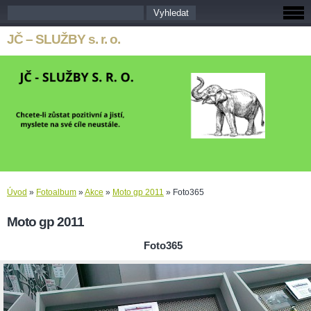
JČ – SLUŽBY s. r. o.
Úvod
»
Fotoalbum
»
Akce
»
Moto gp 2011
»
Foto365
Moto gp 2011
Foto365