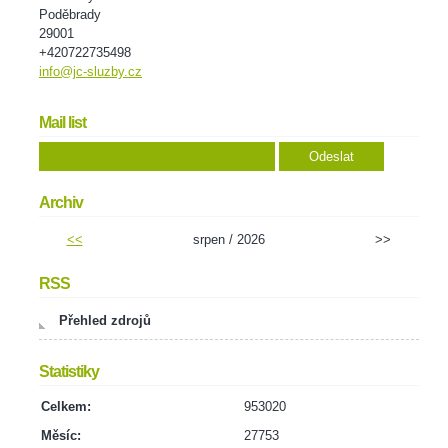
Poděbrady
29001
+420722735498
info@jc-sluzby.cz
Mail list
Archiv
<<
srpen / 2026
>>
RSS
Přehled zdrojů
Statistiky
Celkem:
953020
Měsíc:
27753