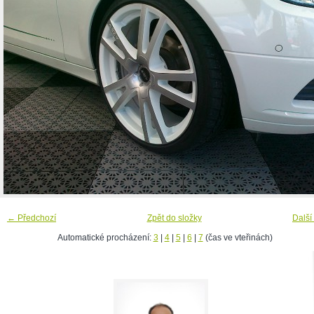
← Předchozí
Zpět do složky
Další
Automatické procházení:
3
|
4
|
5
|
6
|
7
(čas ve vteřinách)