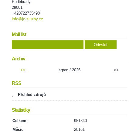
Poděbrady
29001
+420722735498
info@jc-sluzby.cz
Mail list
Archiv
<<
srpen / 2026
>>
RSS
Přehled zdrojů
Statistiky
Celkem:
951340
Měsíc:
28161