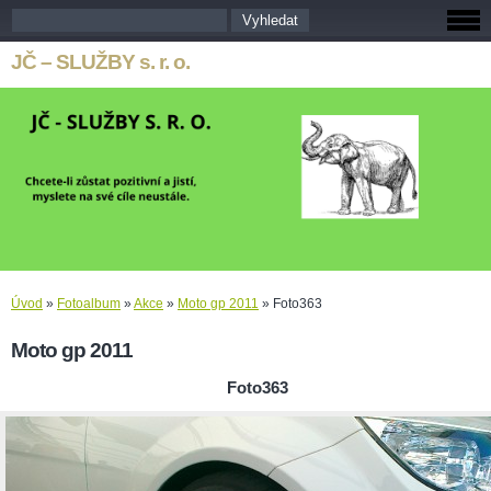
JČ – SLUŽBY s. r. o.
Úvod
»
Fotoalbum
»
Akce
»
Moto gp 2011
»
Foto363
Moto gp 2011
Foto363