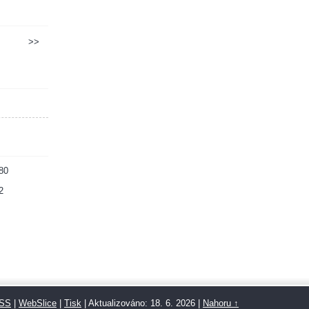
>>
80
2
SS
|
WebSlice
|
Tisk
|
Aktualizováno: 18. 6. 2026
|
Nahoru ↑