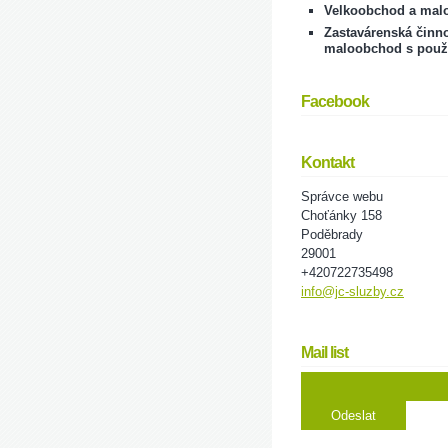
Velkoobchod a mal
Zastavárenská činno
maloobchod s použ
Facebook
Kontakt
Správce webu
Choťánky 158
Poděbrady
29001
+420722735498
info@jc-sluzby.cz
Mail list