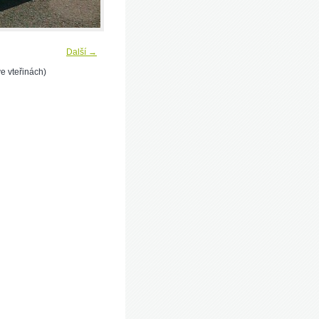
Další →
e vteřinách)