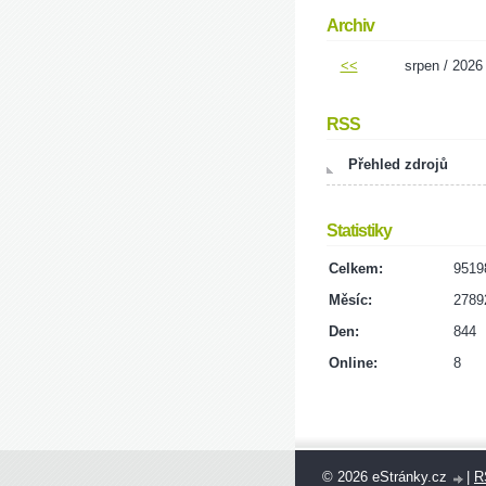
Archiv
<<
srpen / 2026
RSS
Přehled zdrojů
Statistiky
Celkem:
9519
Měsíc:
2789
Den:
844
Online:
8
© 2026 eStránky.cz
|
R