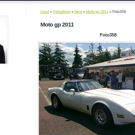
Úvod
»
Fotoalbum
»
Akce
»
Moto gp 2011
»
Foto358
Moto gp 2011
Foto358