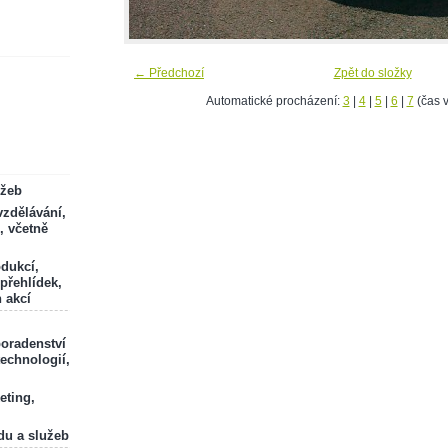
← Předchozí
Zpět do složky
Automatické procházení:
3
|
4
|
5
|
6
|
7
(čas v
ržeb
zdělávání,
, včetně
odukcí,
 přehlídek,
 akcí
poradenství
technologií,
eting,
du a služeb