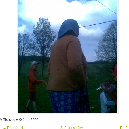
V Tisovce v Květnu 2009
← Předchozí
Zpět do složky
Další