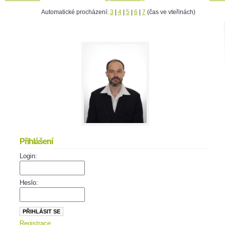
Automatické procházení:
3
|
4
|
5
|
6
|
7
(čas ve vteřinách)
Přihlášení
Login:
Heslo:
Registrace