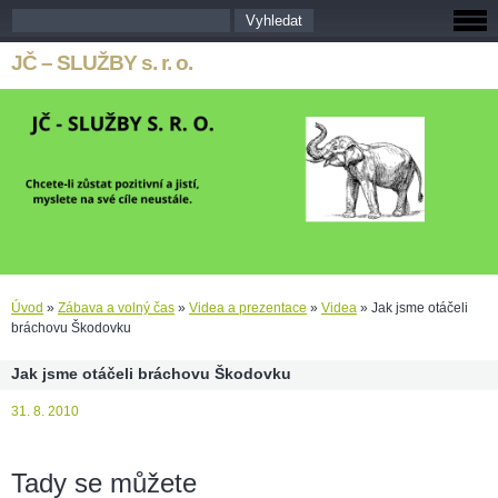
JČ – SLUŽBY s. r. o.
Úvod
»
Zábava a volný čas
»
Videa a prezentace
»
Videa
»
Jak jsme otáčeli
bráchovu Škodovku
Jak jsme otáčeli bráchovu Škodovku
31. 8. 2010
Tady se můžete