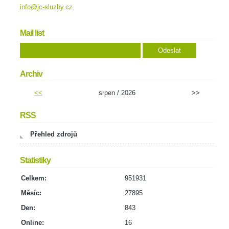
info@jc-sluzby.cz
Mail list
Archiv
<<
srpen / 2026
>>
RSS
Přehled zdrojů
Statistiky
Celkem:
951931
Měsíc:
27895
Den:
843
Online:
16