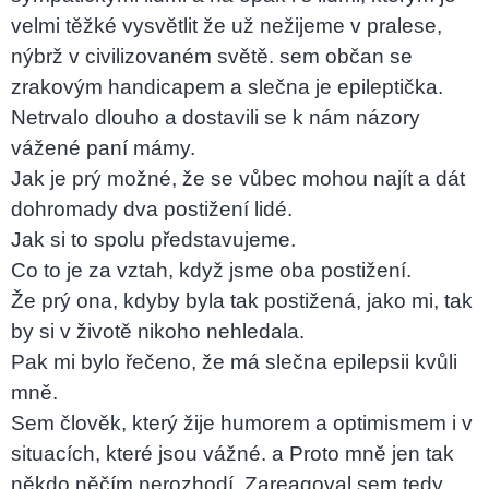
velmi těžké vysvětlit že už nežijeme v pralese,
nýbrž v civilizovaném světě. sem občan se
zrakovým handicapem a slečna je epileptička.
Netrvalo dlouho a dostavili se k nám názory
vážené paní mámy.
Jak je prý možné, že se vůbec mohou najít a dát
dohromady dva postižení lidé.
Jak si to spolu představujeme.
Co to je za vztah, když jsme oba postižení.
Že prý ona, kdyby byla tak postižená, jako mi, tak
by si v životě nikoho nehledala.
Pak mi bylo řečeno, že má slečna epilepsii kvůli
mně.
Sem člověk, který žije humorem a optimismem i v
situacích, které jsou vážné. a Proto mně jen tak
někdo něčím nerozhodí. Zareagoval sem tedy