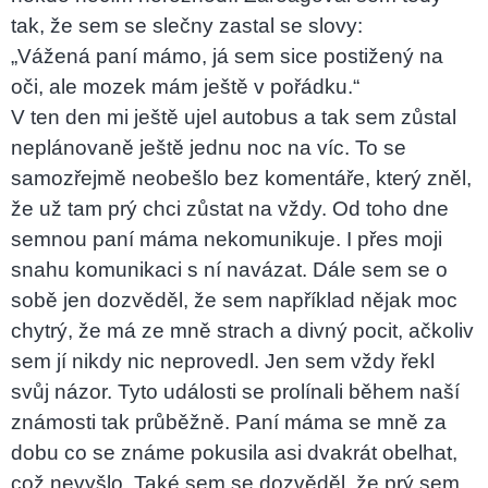
tak, že sem se slečny zastal se slovy:
„Vážená paní mámo, já sem sice postižený na
oči, ale mozek mám ještě v pořádku.“
V ten den mi ještě ujel autobus a tak sem zůstal
neplánovaně ještě jednu noc na víc. To se
samozřejmě neobešlo bez komentáře, který zněl,
že už tam prý chci zůstat na vždy. Od toho dne
semnou paní máma nekomunikuje. I přes moji
snahu komunikaci s ní navázat. Dále sem se o
sobě jen dozvěděl, že sem například nějak moc
chytrý, že má ze mně strach a divný pocit, ačkoliv
sem jí nikdy nic neprovedl. Jen sem vždy řekl
svůj názor. Tyto události se prolínali během naší
známosti tak průběžně. Paní máma se mně za
dobu co se známe pokusila asi dvakrát obelhat,
což nevyšlo. Také sem se dozvěděl, že prý sem