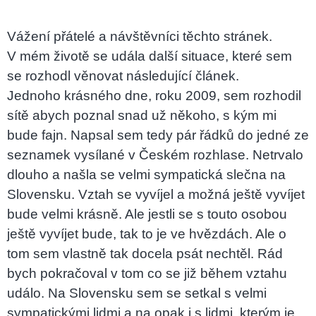
Vážení přátelé a návštěvníci těchto stránek.
V mém životě se udála další situace, které sem
se rozhodl věnovat následující článek.
Jednoho krásného dne, roku 2009, sem rozhodil
sítě abych poznal snad už někoho, s kým mi
bude fajn. Napsal sem tedy pár řádků do jedné ze
seznamek vysílané v Českém rozhlase. Netrvalo
dlouho a našla se velmi sympatická slečna na
Slovensku. Vztah se vyvíjel a možná ještě vyvíjet
bude velmi krásně. Ale jestli se s touto osobou
ještě vyvíjet bude, tak to je ve hvězdách. Ale o
tom sem vlastně tak docela psát nechtěl. Rád
bych pokračoval v tom co se již během vztahu
událo. Na Slovensku sem se setkal s velmi
sympatickými lidmi a na opak i s lidmi, kterým je