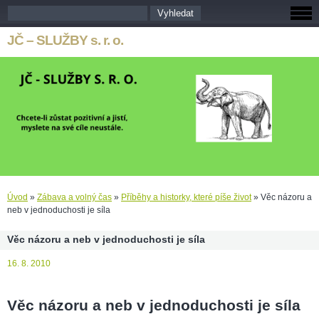
JČ – SLUŽBY s. r. o.
Úvod
»
Zábava a volný čas
»
Příběhy a historky, které píše život
»
Věc názoru a
neb v jednoduchosti je síla
Věc názoru a neb v jednoduchosti je síla
16. 8. 2010
Věc názoru a neb v jednoduchosti je síla