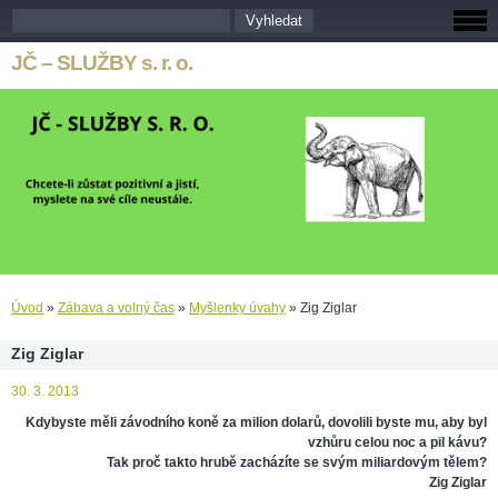
JČ – SLUŽBY s. r. o.
Úvod
»
Zábava a volný čas
»
Myšlenky úvahy
»
Zig Ziglar
Zig Ziglar
30. 3. 2013
Kdybyste měli závodního koně za milion dolarů, dovolili byste mu, aby byl
vzhůru celou noc a pil kávu?
Tak proč takto hrubě zacházíte se svým miliardovým tělem?
Zig Ziglar