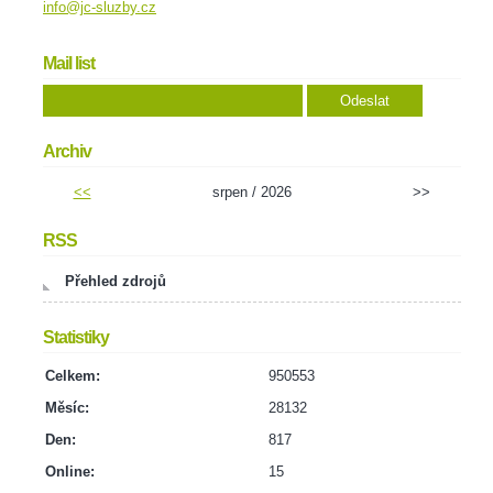
info@jc-sluzby.cz
Mail list
Archiv
<<
srpen / 2026
>>
RSS
Přehled zdrojů
Statistiky
Celkem:
950553
Měsíc:
28132
Den:
817
Online:
15