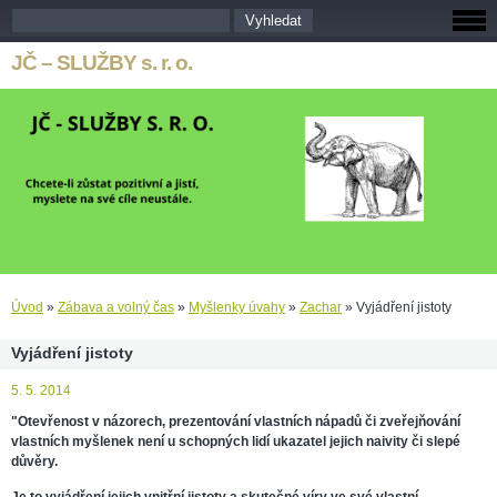
JČ – SLUŽBY s. r. o.
Úvod
»
Zábava a volný čas
»
Myšlenky úvahy
»
Zachar
»
Vyjádření jistoty
Vyjádření jistoty
5. 5. 2014
"Otevřenost v názorech, prezentování vlastních nápadů či zveřejňování
vlastních myšlenek není u schopných lidí ukazatel jejich naivity či slepé
důvěry.
Je to vyjádření jejich vnitřní jistoty a skutečné víry ve své vlastní