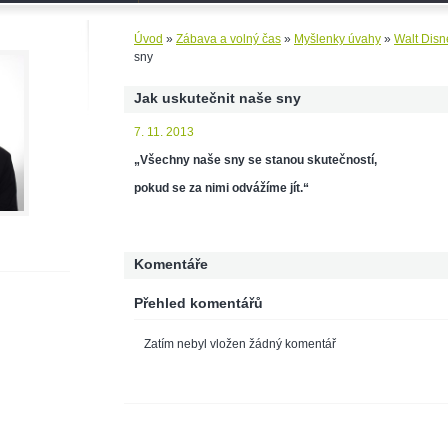
Úvod
»
Zábava a volný čas
»
Myšlenky úvahy
»
Walt Disn
sny
Jak uskutečnit naše sny
7. 11. 2013
„Všechny naše sny se stanou skutečností,
pokud se za nimi odvážíme jít.“
Komentáře
Přehled komentářů
Zatím nebyl vložen žádný komentář