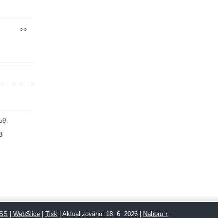
>>
59
8
SS
|
WebSlice
|
Tisk
|
Aktualizováno: 18. 6. 2026
|
Nahoru ↑