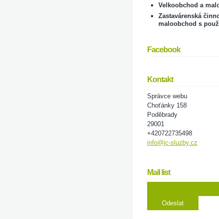
Velkoobchod a mal
Zastavárenská činno
maloobchod s použ
Facebook
Kontakt
Správce webu
Choťánky 158
Poděbrady
29001
+420722735498
info@jc-sluzby.cz
Mail list