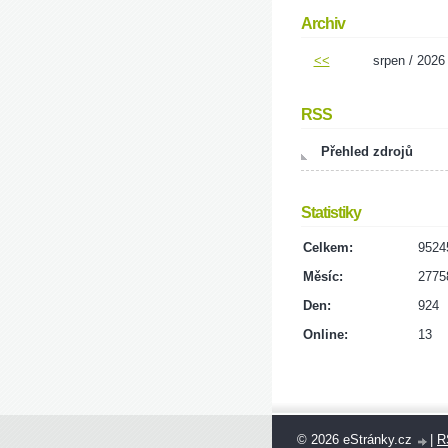
Archiv
<<
srpen / 2026
RSS
Přehled zdrojů
Statistiky
Celkem:
9524
Měsíc:
2775
Den:
924
Online:
13
© 2026 eStránky.cz
|
R