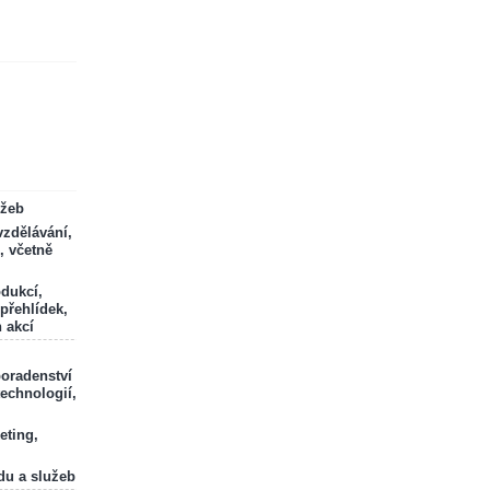
ržeb
zdělávání,
, včetně
odukcí,
 přehlídek,
 akcí
poradenství
technologií,
eting,
du a služeb