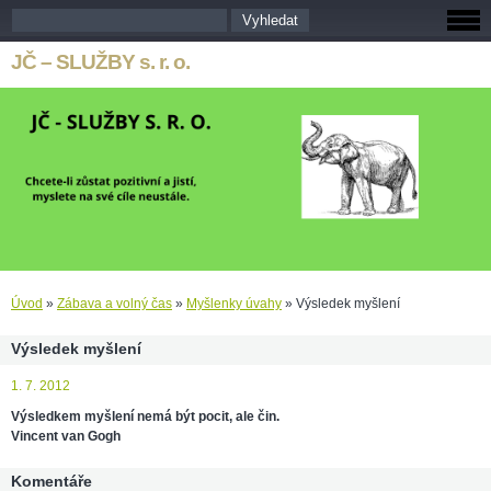
JČ – SLUŽBY s. r. o.
Úvod
»
Zábava a volný čas
»
Myšlenky úvahy
»
Výsledek myšlení
Výsledek myšlení
1. 7. 2012
Výsledkem myšlení nemá být pocit, ale čin.
Vincent van Gogh
Komentáře