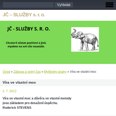
JČ – SLUŽBY s. r. o.
Úvod
»
Zábava a volný čas
»
Myšlenky úvahy
»
Víra ve vlastní moc
Víra ve vlastní moc
2. 7. 2012
Víra ve vlastní moc a důvěra ve vlastní metody
jsou základem pro dosažení úspěchu.
Roderick STEVENS