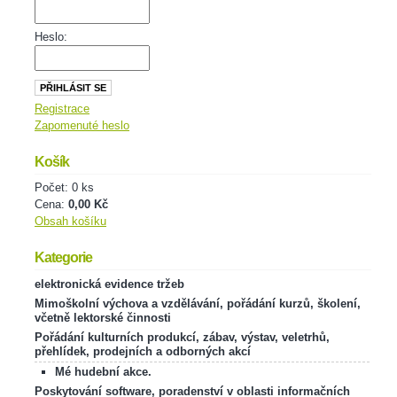
Heslo:
Registrace
Zapomenuté heslo
Košík
Počet: 0 ks
Cena:
0,00 Kč
Obsah košíku
Kategorie
elektronická evidence tržeb
Mimoškolní výchova a vzdělávání, pořádání kurzů, školení,
včetně lektorské činnosti
Pořádání kulturních produkcí, zábav, výstav, veletrhů,
přehlídek, prodejních a odborných akcí
Mé hudební akce.
Poskytování software, poradenství v oblasti informačních