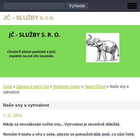
JČ – SLUŽBY s. r. o.
Úvod
»
Zábava a volný čas
»
Myšlenky úvahy
»
Tawni O'Dell
»
Naše sny a
vytrvalost
Naše sny a vytrvalost
7. 11. 2013
Nikdy se nevzdávejte svého snu... Vytrvalost je nesmírně důležitá.
Nemáte-li touhu a víru v sebe, abyste se pokoušeli dále poté, co vám řekli,