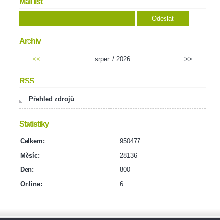
Mail list
Archiv
<<
srpen / 2026
>>
RSS
Přehled zdrojů
Statistiky
Celkem:
950477
Měsíc:
28136
Den:
800
Online:
6