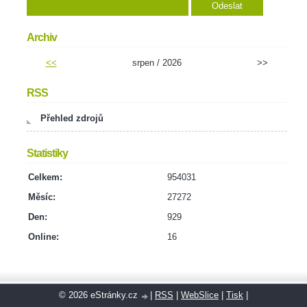
Archiv
<<
srpen / 2026
>>
RSS
Přehled zdrojů
Statistiky
Celkem:
954031
Měsíc:
27272
Den:
929
Online:
16
© 2026 eStránky.cz
|
RSS
|
WebSlice
|
Tisk
|