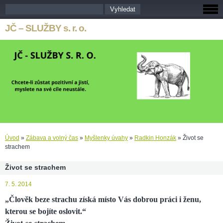
JČ – SLUŽBY s. r. o.
Úvod
»
Zábava a volný čas
»
Myšlenky úvahy
»
Radkin Honzák
»
Život se
strachem
Život se strachem
7. 5. 2014
„Člověk beze strachu získá místo Vás dobrou práci i ženu,
kterou se bojíte oslovit.“