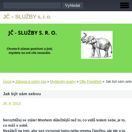
JČ – SLUŽBY s. r. o.
Úvod
»
Zábava a volný čas
»
Myšlenky úvahy
»
Otto František
»
Jak být sám seb
Jak být sám sebou
26. 8. 2013
Nerozhlížej se stále! Mnohem důležitější než to, co vidíš kolem sebe, je to,
co máš v sobě.
Nezáleží na tom, aby ses vyrovnal tomu nebo onomu člověku, ale jde o to,