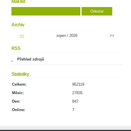
Mail list
Archiv
<<
srpen / 2026
>>
RSS
Přehled zdrojů
Statistiky
Celkem:
952119
Měsíc:
27835
Den:
847
Online:
7