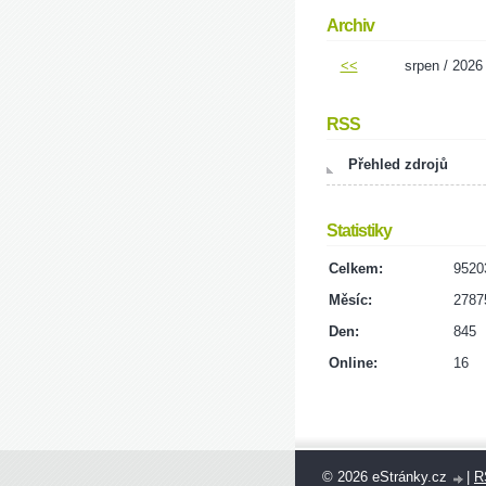
Archiv
<<
srpen / 2026
RSS
Přehled zdrojů
Statistiky
Celkem:
9520
Měsíc:
2787
Den:
845
Online:
16
© 2026 eStránky.cz
|
R