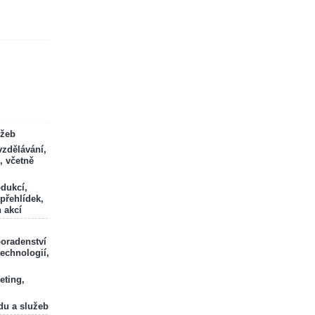
ržeb
zdělávání,
, včetně
odukcí,
 přehlídek,
 akcí
poradenství
technologií,
eting,
du a služeb