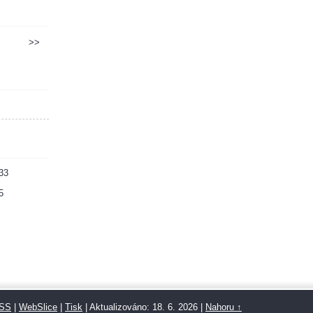
>>
33
5
SS
|
WebSlice
|
Tisk
|
Aktualizováno: 18. 6. 2026
|
Nahoru ↑