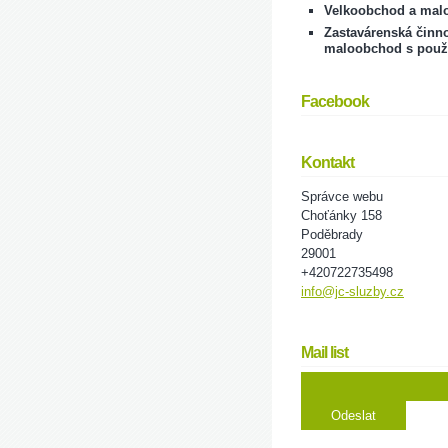
Velkoobchod a mal
Zastavárenská činno
maloobchod s použ
Facebook
Kontakt
Správce webu
Choťánky 158
Poděbrady
29001
+420722735498
info@jc-sluzby.cz
Mail list