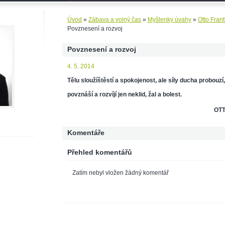
Úvod
»
Zábava a volný čas
»
Myšlenky úvahy
»
Otto Fran
Povznesení a rozvoj
Povznesení a rozvoj
4. 5. 2014
Tělu sloužíštěstí a spokojenost, ale síly ducha probouzí,
povznáší a rozvíjí jen neklid, žal a bolest.
OT
Komentáře
Přehled komentářů
Zatím nebyl vložen žádný komentář