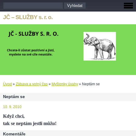
JČ – SLUŽBY s. r. o.
Úvod
»
Zábava a volný čas
»
Myšlenky úvahy
»
Neptám se
Neptám se
10. 9. 2010
Když chci,
tak se neptám jestli můžu!
Komentáře