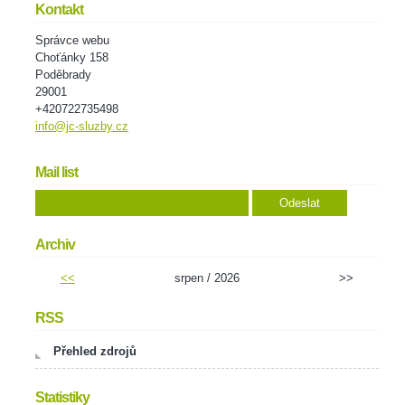
Kontakt
Správce webu
Choťánky 158
Poděbrady
29001
+420722735498
info@jc-sluzby.cz
Mail list
Archiv
<<
srpen / 2026
>>
RSS
Přehled zdrojů
Statistiky