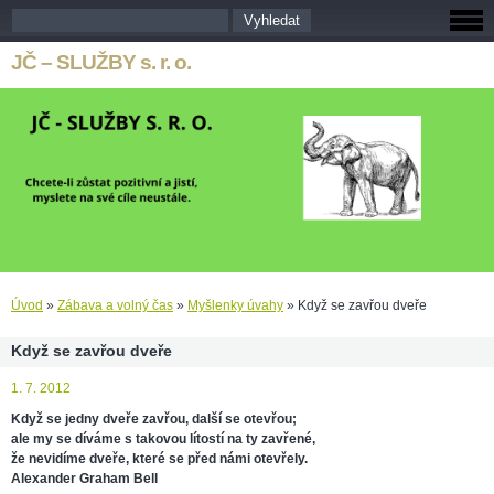
JČ – SLUŽBY s. r. o.
Úvod
»
Zábava a volný čas
»
Myšlenky úvahy
»
Když se zavřou dveře
Když se zavřou dveře
1. 7. 2012
Když se jedny dveře zavřou, další se otevřou;
ale my se díváme s takovou lítostí na ty zavřené,
že nevidíme dveře, které se před námi otevřely.
Alexander Graham Bell