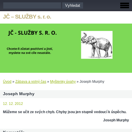
JČ – SLUŽBY s. r. o.
Úvod
»
Zábava a volný čas
»
Myšlenky úvahy
»
Joseph Murphy
Joseph Murphy
12. 12. 2012
Můžeme se učit ze svých chyb. Chyby jsou jen stupně vedoucí k úspěchu.
Joseph Murphy