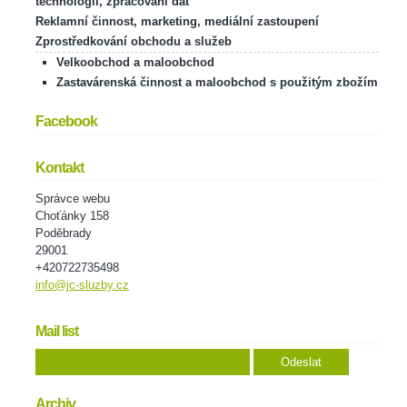
technologií, zpracování dat
Reklamní činnost, marketing, mediální zastoupení
Zprostředkování obchodu a služeb
Velkoobchod a maloobchod
Zastavárenská činnost a maloobchod s použitým zbožím
Facebook
Kontakt
Správce webu
Choťánky 158
Poděbrady
29001
+420722735498
info@jc-sluzby.cz
Mail list
Archiv