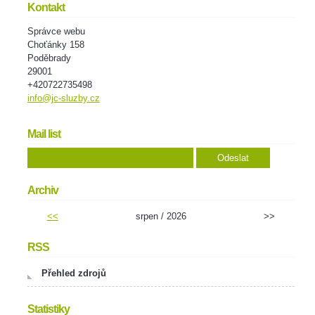
Kontakt
Správce webu
Choťánky 158
Poděbrady
29001
+420722735498
info@jc-sluzby.cz
Mail list
Archiv
<<
srpen / 2026
>>
RSS
Přehled zdrojů
Statistiky