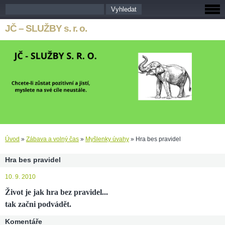
JČ – SLUŽBY s. r. o.
Úvod
»
Zábava a volný čas
»
Myšlenky úvahy
»
Hra bes pravidel
Hra bes pravidel
10. 9. 2010
Život je jak hra bez pravidel...
tak začni podvádět.
Komentáře