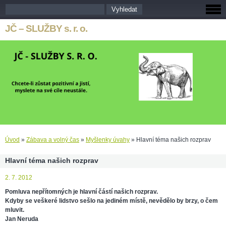
JČ – SLUŽBY s. r. o.
Úvod
»
Zábava a volný čas
»
Myšlenky úvahy
»
Hlavní téma našich rozprav
Hlavní téma našich rozprav
2. 7. 2012
Pomluva nepřítomných je hlavní částí našich rozprav.
Kdyby se veškeré lidstvo sešlo na jediném místě, nevědělo by brzy, o čem
mluvit.
Jan Neruda