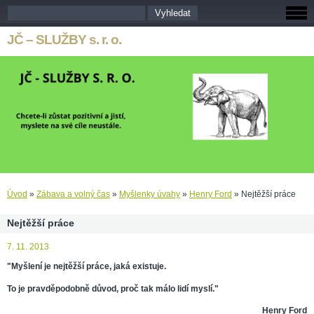
JČ – SLUŽBY s. r. o.
Úvod
»
Zábava a volný čas
»
Myšlenky úvahy
»
Henry Ford
»
Nejtěžší práce
Nejtěžší práce
7. 11. 2013
"Myšlení je nejtěžší práce, jaká existuje.
To je pravděpodobně důvod, proč tak málo lidí myslí."
Henry Ford