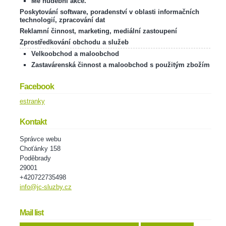
Mé hudební akce.
Poskytování software, poradenství v oblasti informačních
technologií, zpracování dat
Reklamní činnost, marketing, mediální zastoupení
Zprostředkování obchodu a služeb
Velkoobchod a maloobchod
Zastavárenská činnost a maloobchod s použitým zbožím
Facebook
estranky
Kontakt
Správce webu
Choťánky 158
Poděbrady
29001
+420722735498
info@jc-sluzby.cz
Mail list