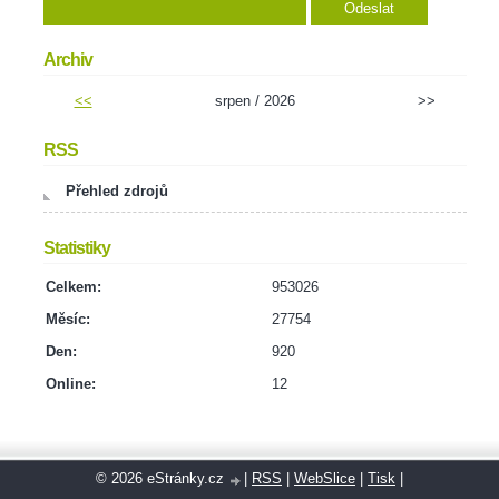
Archiv
<<
srpen / 2026
>>
RSS
Přehled zdrojů
Statistiky
Celkem:
953026
Měsíc:
27754
Den:
920
Online:
12
© 2026 eStránky.cz
|
RSS
|
WebSlice
|
Tisk
|