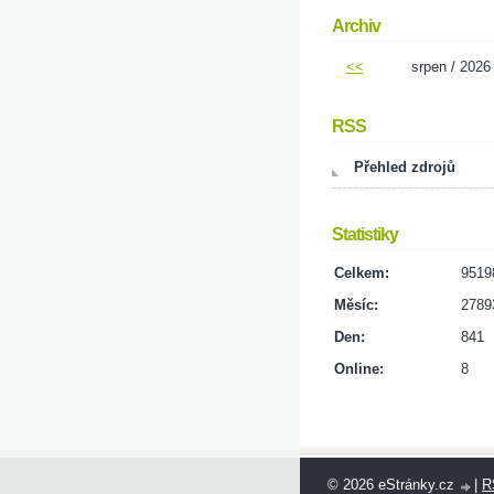
Archiv
<<
srpen / 2026
RSS
Přehled zdrojů
Statistiky
Celkem:
9519
Měsíc:
2789
Den:
841
Online:
8
© 2026 eStránky.cz
|
R