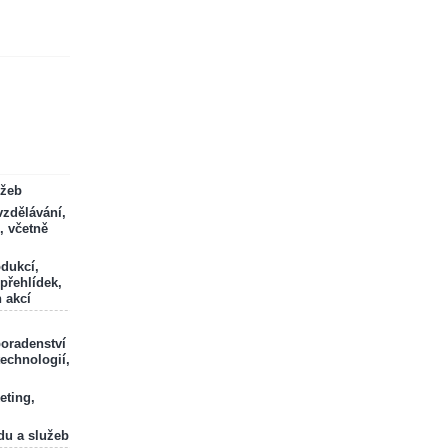
ržeb
zdělávání,
, včetně
odukcí,
 přehlídek,
 akcí
poradenství
technologií,
eting,
du a služeb