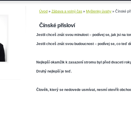
Úvod
»
Zábava a volný čas
»
Myšlenky úvahy
»
Čínské pří
Čínské přísloví
Jestli chceš znát svou minulost – podívej se, jak jsi na t
Jestli chceš znát svou budoucnost – podívej se, co teď d
Nejlepší okamžik k zasazení stromu byl před dvaceti roky
Druhý nejlepší je teď.
Člověk, který se nedovede usmívat, nesmí otevřít obchod