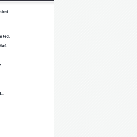
sloví
om teď.
ěláš.
.
...