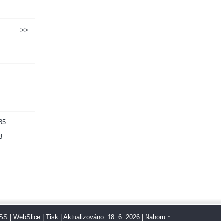
>>
85
3
SS
|
WebSlice
|
Tisk
|
Aktualizováno: 18. 6. 2026
|
Nahoru ↑