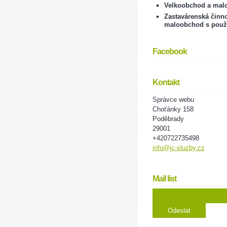
Velkoobchod a mal
Zastavárenská činno
maloobchod s použ
Facebook
Kontakt
Správce webu
Choťánky 158
Poděbrady
29001
+420722735498
info@jc-sluzby.cz
Mail list