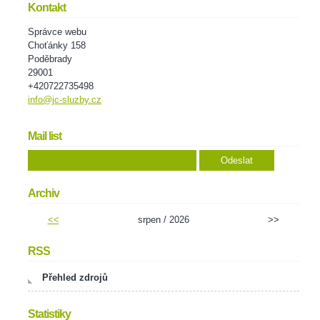
Kontakt
Správce webu
Choťánky 158
Poděbrady
29001
+420722735498
info@jc-sluzby.cz
Mail list
Archiv
<<
srpen / 2026
>>
RSS
Přehled zdrojů
Statistiky