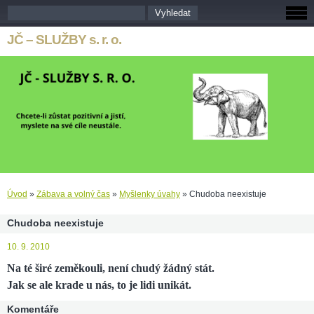
JČ – SLUŽBY s. r. o.
Úvod
»
Zábava a volný čas
»
Myšlenky úvahy
»
Chudoba neexistuje
Chudoba neexistuje
10. 9. 2010
Na té širé zeměkouli, není chudý žádný stát.
Jak se ale krade u nás, to je lidi unikát.
Komentáře