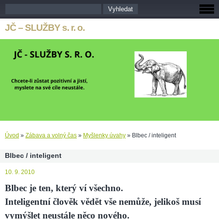
JČ – SLUŽBY s. r. o.
Úvod
»
Zábava a volný čas
»
Myšlenky úvahy
»
Blbec / inteligent
Blbec / inteligent
10. 9. 2010
Blbec je ten, který ví všechno.
Inteligentní člověk vědět vše nemůže, jelikoš musí
vymýšlet neustále něco nového.