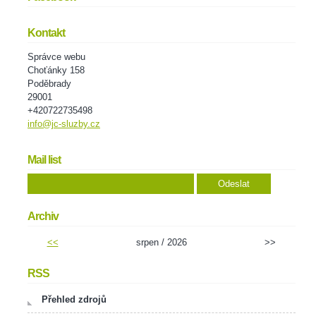
Kontakt
Správce webu
Choťánky 158
Poděbrady
29001
+420722735498
info@jc-sluzby.cz
Mail list
Archiv
<<
srpen / 2026
>>
RSS
Přehled zdrojů