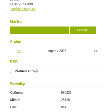
+420722735498
info@jc-sluzby.cz
Mail list
Archiv
<<
srpen / 2026
>>
RSS
Přehled zdrojů
Statistiky
Celkem:
950333
Měsíc:
28128
Den:
814