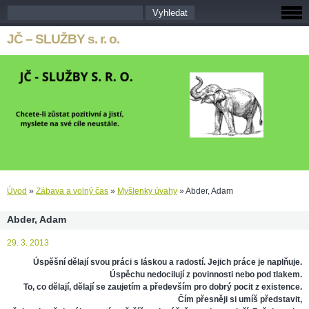
JČ – SLUŽBY s. r. o.
Úvod
»
Zábava a volný čas
»
Myšlenky úvahy
»
Abder, Adam
Abder, Adam
29. 3. 2013
Úspěšní dělají svou práci s láskou a radostí. Jejich práce je naplňuje.
Úspěchu nedocilují z povinnosti nebo pod tlakem.
To, co dělají, dělají se zaujetím a především pro dobrý pocit z existence.
Čím přesněji si umíš představit,