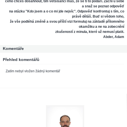
čeho chceš dosáhnout, tím většíšanci máš, že se ti to podaří. Začni u sebe
a snaž se poznat odpověď
na otázku "Kdo jsem a o co mi jde nejvíc". Odpověď konfrontuj s tím, co
právě děláš. Buď si vědom toho,
že vše podléhá změně a svou příští vizi formuluj na základě přítomného
okamžiku a ne na zobecnění
zkušeností z minula, které už nemusí platit.
Abder, Adam
Komentáře
Přehled komentářů
Zatím nebyl vložen žádný komentář