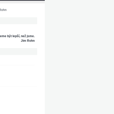
 Rohn
me být lepší, než jsme.
Jim Rohn