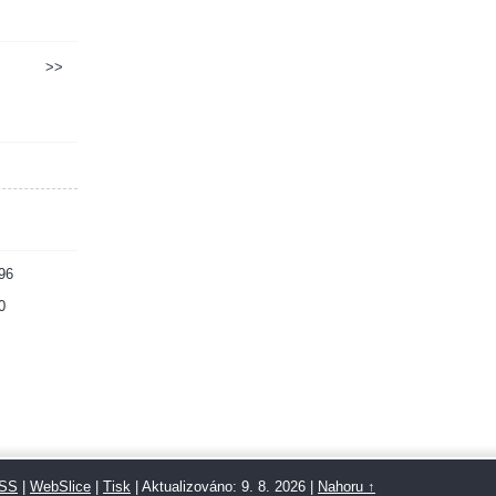
>>
96
0
SS
|
WebSlice
|
Tisk
|
Aktualizováno: 9. 8. 2026
|
Nahoru ↑