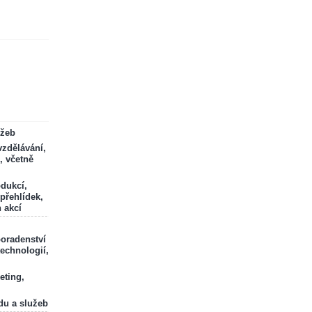
ržeb
zdělávání,
, včetně
odukcí,
 přehlídek,
 akcí
poradenství
technologií,
eting,
du a služeb