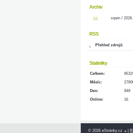
Archiv
<<
srpen / 2026
RSS
Přehled zdrojů
Statistiky
Celkem:
9532
Měsíc:
2780
Den:
949
Online:
16
© 2026 eStránky.cz
|
R