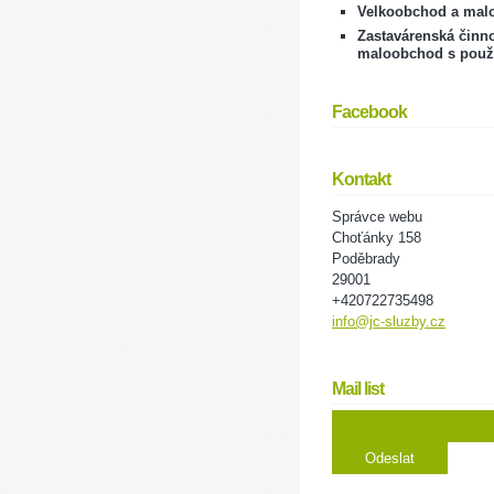
Velkoobchod a mal
Zastavárenská činno
maloobchod s použ
Facebook
Kontakt
Správce webu
Choťánky 158
Poděbrady
29001
+420722735498
info@jc-sluzby.cz
Mail list