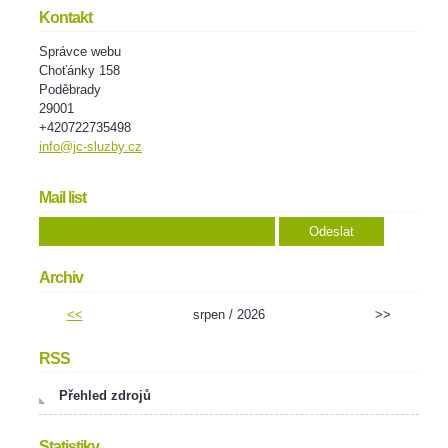
Kontakt
Správce webu
Choťánky 158
Poděbrady
29001
+420722735498
info@jc-sluzby.cz
Mail list
Archiv
<<
srpen / 2026
>>
RSS
Přehled zdrojů
Statistiky