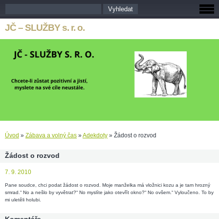
JČ – SLUŽBY s. r. o.
Úvod
»
Zábava a volný čas
»
Adekdoty
»
Žádost o rozvod
Žádost o rozvod
7. 9. 2010
Pane soudce, chci podat žádost o rozvod. Moje manželka má vložnici kozu a je tam hrozný
smrad.“ No a nešlo by vyvětrat?“ No myslíte jako otevřít okno?“ No ovšem.“ Vyloučeno. To by
mi uletěli holubi.