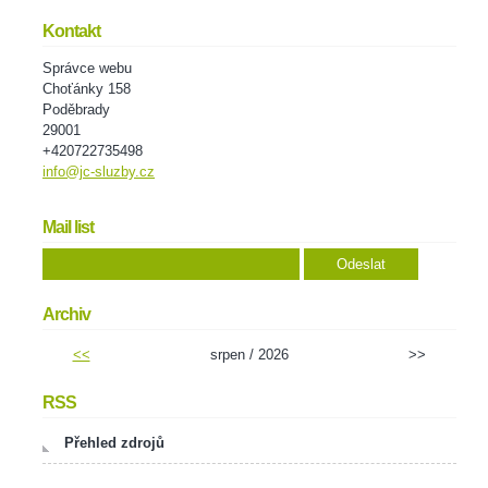
Kontakt
Správce webu
Choťánky 158
Poděbrady
29001
+420722735498
info@jc-sluzby.cz
Mail list
Archiv
<<
srpen / 2026
>>
RSS
Přehled zdrojů