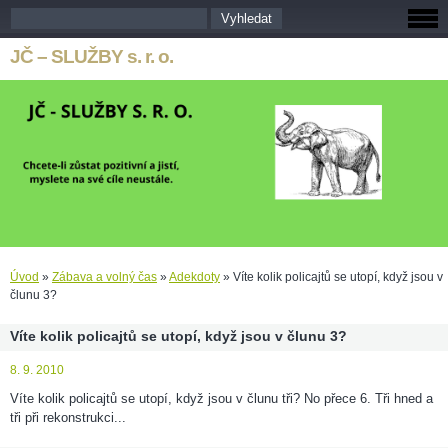
JČ – SLUŽBY s. r. o.
Úvod
»
Zábava a volný čas
»
Adekdoty
»
Víte kolik policajtů se utopí, když jsou v
člunu 3?
Víte kolik policajtů se utopí, když jsou v člunu 3?
8. 9. 2010
Víte kolik policajtů se utopí, když jsou v člunu tři? No přece 6. Tři hned a
tři při rekonstrukci...