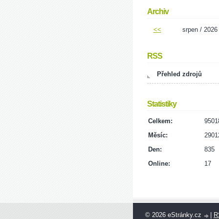
Archiv
<<
srpen / 2026
RSS
Přehled zdrojů
Statistiky
Celkem:
9501
Měsíc:
2901
Den:
835
Online:
17
© 2026 eStránky.cz
|
R