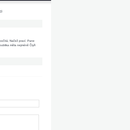
ci
i počítá, Načež praví. Pane
epublika měla nejméně Čtyři