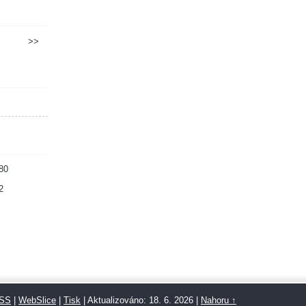
>>
80
2
SS
|
WebSlice
|
Tisk
|
Aktualizováno: 18. 6. 2026
|
Nahoru ↑