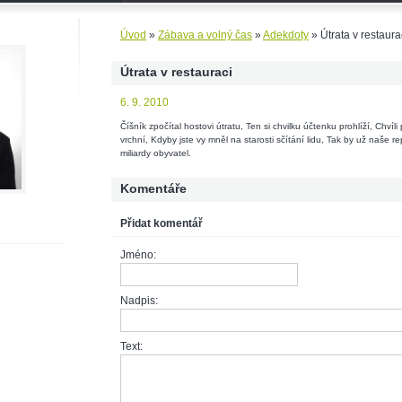
Úvod
»
Zábava a volný čas
»
Adekdoty
»
Útrata v restaura
Útrata v restauraci
6. 9. 2010
Číšník zpočítal hostovi útratu, Ten si chvilku účtenku prohlíží, Chvíl
vrchní, Kdyby jste vy mněl na starosti sčítání lidu, Tak by už naše r
miliardy obyvatel.
Komentáře
Přidat komentář
Jméno:
Nadpis:
Text: