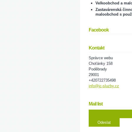
Velkoobchod a mal
Zastavárenská činno
maloobchod s použ
Facebook
Kontakt
Správce webu
Choťánky 158
Poděbrady
29001
+420722735498
info@jc-sluzby.cz
Mail list