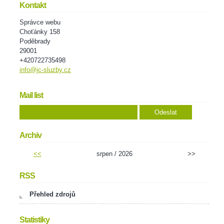
Kontakt
Správce webu
Choťánky 158
Poděbrady
29001
+420722735498
info@jc-sluzby.cz
Mail list
Archiv
<<
srpen / 2026
>>
RSS
Přehled zdrojů
Statistiky