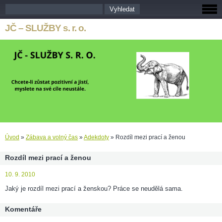
JČ – SLUŽBY s. r. o.
Úvod
»
Zábava a volný čas
»
Adekdoty
»
Rozdíl mezi prací a ženou
Rozdíl mezi prací a ženou
10. 9. 2010
Jaký je rozdíl mezi prací a ženskou? Práce se neudělá sama.
Komentáře