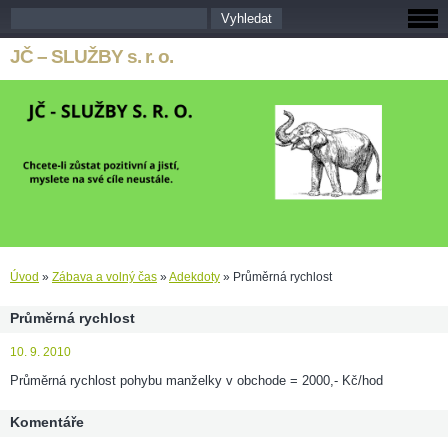
JČ – SLUŽBY s. r. o.
Úvod
»
Zábava a volný čas
»
Adekdoty
»
Průměrná rychlost
Průměrná rychlost
10. 9. 2010
Průměrná rychlost pohybu manželky v obchode = 2000,- Kč/hod
Komentáře