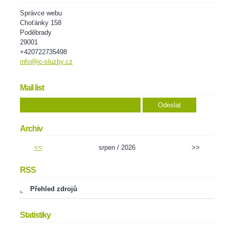
Správce webu
Choťánky 158
Poděbrady
29001
+420722735498
info@jc-sluzby.cz
Mail list
Archiv
<<
srpen / 2026
>>
RSS
Přehled zdrojů
Statistiky