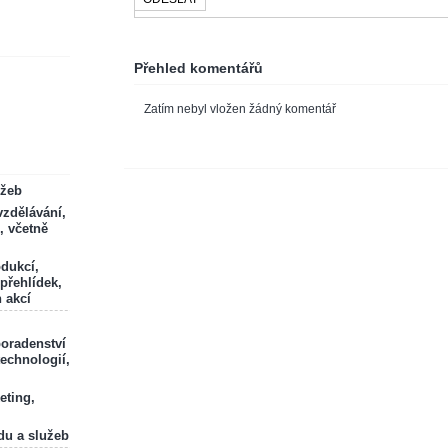
Přehled komentářů
Zatím nebyl vložen žádný komentář
ržeb
zdělávání,
, včetně
odukcí,
 přehlídek,
 akcí
poradenství
technologií,
eting,
du a služeb