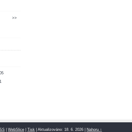
>>
05
1
SS
|
WebSlice
|
Tisk
|
Aktualizováno: 18. 6. 2026
|
Nahoru ↑