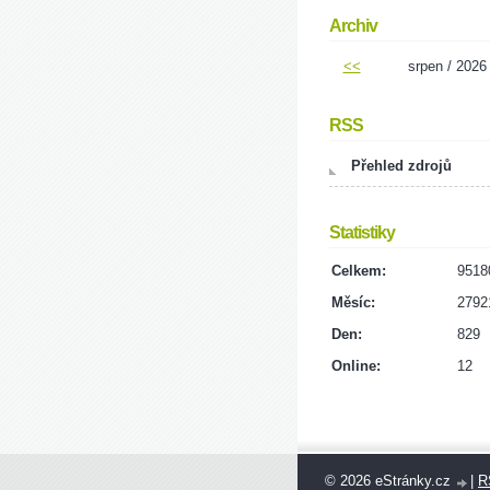
Archiv
<<
srpen / 2026
RSS
Přehled zdrojů
Statistiky
Celkem:
9518
Měsíc:
2792
Den:
829
Online:
12
© 2026 eStránky.cz
|
R