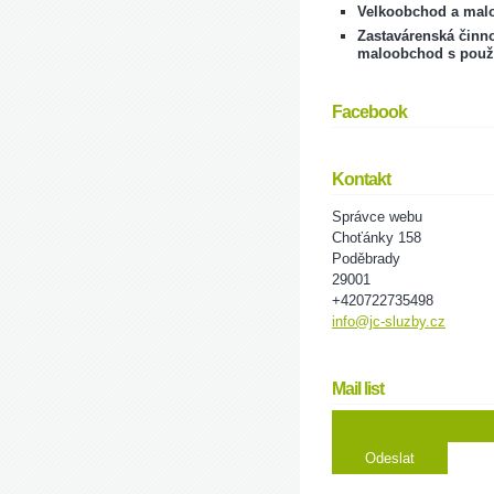
Velkoobchod a mal
Zastavárenská činno
maloobchod s použ
Facebook
Kontakt
Správce webu
Choťánky 158
Poděbrady
29001
+420722735498
info@jc-sluzby.cz
Mail list