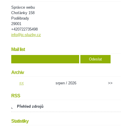
Správce webu
Choťánky 158
Poděbrady
29001
+420722735498
info@jc-sluzby.cz
Mail list
Archiv
<<
srpen / 2026
>>
RSS
Přehled zdrojů
Statistiky