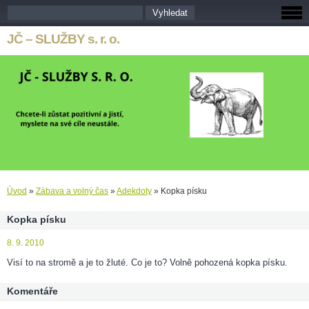
JČ – SLUŽBY s. r. o.
Úvod
»
Zábava a volný čas
»
Adekdoty
»
Kopka písku
Kopka písku
8. 9. 2010
Visí to na stromě a je to žluté. Co je to? Volně pohozená kopka písku.
Komentáře