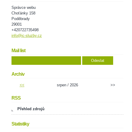
Správce webu
Choťánky 158
Poděbrady
29001
+420722735498
info@jc-sluzby.cz
Mail list
Archiv
<<
srpen / 2026
>>
RSS
Přehled zdrojů
Statistiky