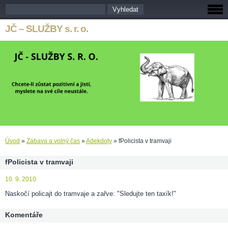
JČ – SLUŽBY s. r. o.
Úvod
»
Zábava a volný čas
»
Adekdoty
»
fPolicista v tramvaji
fPolicista v tramvaji
10. 9. 2010
Naskočí policajt do tramvaje a zařve: "Sledujte ten taxík!"
Komentáře