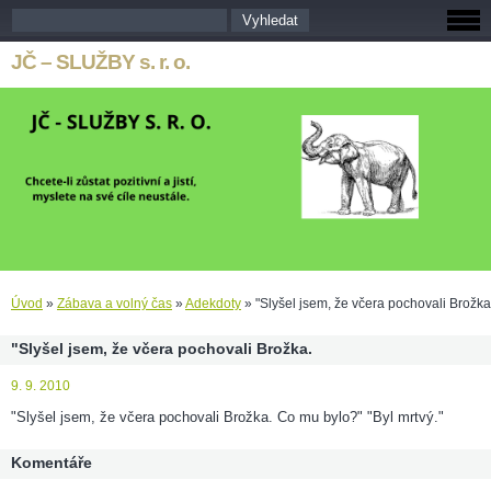
JČ – SLUŽBY s. r. o.
Úvod
»
Zábava a volný čas
»
Adekdoty
»
"Slyšel jsem, že včera pochovali Brožka
"Slyšel jsem, že včera pochovali Brožka.
9. 9. 2010
"Slyšel jsem, že včera pochovali Brožka. Co mu bylo?" "Byl mrtvý."
Komentáře