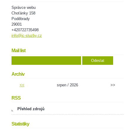
Správce webu
Choťánky 158
Poděbrady
29001
+420722735498
info@jc-sluzby.cz
Mail list
Archiv
<<
srpen / 2026
>>
RSS
Přehled zdrojů
Statistiky