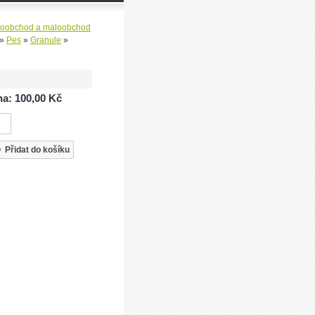
koobchod a maloobchod
»
Pes
»
Granule
»
a: 100,00 Kč