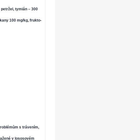
petržel, tymián – 300
kany 100 mg/kg, frukto-
problémům s trávením,
sažené v lososovém