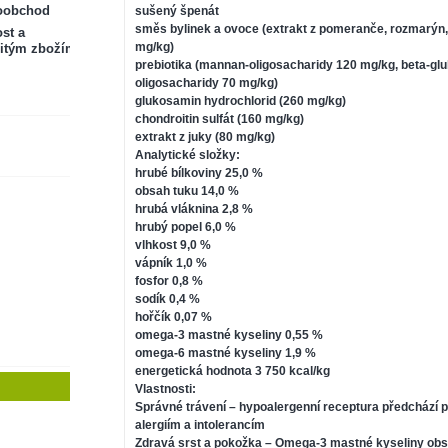
oobchod
sušený špenát
směs bylinek a ovoce (extrakt z pomeranče, rozmarýn, 
st a
mg/kg)
itým zbožím
prebiotika (mannan-oligosacharidy 120 mg/kg, beta-glu
oligosacharidy 70 mg/kg)
glukosamin hydrochlorid (260 mg/kg)
chondroitin sulfát (160 mg/kg)
extrakt z juky (80 mg/kg)
Analytické složky:
hrubé bílkoviny 25,0 %
obsah tuku 14,0 %
hrubá vláknina 2,8 %
hrubý popel 6,0 %
vlhkost 9,0 %
vápník 1,0 %
fosfor 0,8 %
sodík 0,4 %
hořčík 0,07 %
omega-3 mastné kyseliny 0,55 %
omega-6 mastné kyseliny 1,9 %
energetická hodnota 3 750 kcal/kg
Vlastnosti:
Správné trávení – hypoalergenní receptura předchází 
alergiím a intolerancím
Zdravá srst a pokožka – Omega-3 mastné kyseliny ob