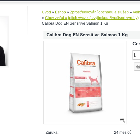
Úvod
»
Eshop
»
Zprostředkování obchodu a služeb
»
Vel
»
Chov zvířat a jejich výcvik (s výjimkou živočišné výroby)
Calibra Dog EN Sensitive Salmon 1 Kg
Calibra Dog EN Sensitive Salmon 1 Kg
Cen
Záruka:
24 měsíců