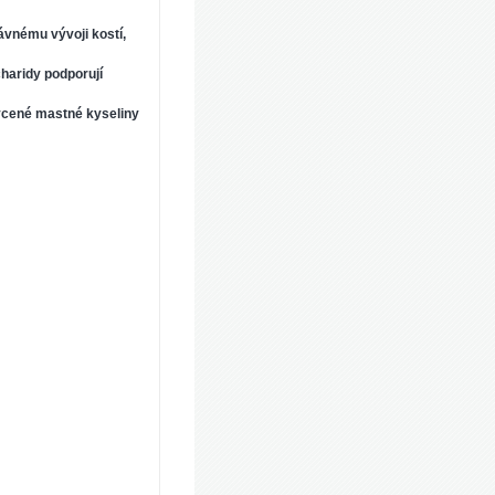
ávnému vývoji kostí,
charidy podporují
ycené mastné kyseliny