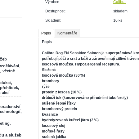
Výrobce:
Calibra
Dostupnost:
skladem
Skladem:
10 ks
Popis
Komentáře
Popis
Calibra Dog EN Sensitive Salmon je superprémiové krmi
potřebují péči o srst a kůži a zároveň mají citlivé tráven
ržeb
lososová moučka. Hypoalergenní receptura.
zdělávání,
Složení:
, včetně
lososová moučka (30 %)
brambory
odukcí,
rýže
 přehlídek,
protein z lososa (10 %)
 akcí
drůbeží tuk (konzervováno přírodními tokoferoly)
sušené řepné řízky
poradenství
bramborový protein
technologií,
kvasnice
hydrolyzovaná kuřecí játra (2 %)
eting,
lososový olej
mořské řasy
du a služeb
sušená jablka