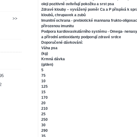
oleji pozitivně ovlivňují pokožku a srst psa
Zdravé klouby – vyvážený poměr Ca a P přispívá k spr
kloubů, chrupavek a zubů
>>
Imunitní ochrana - prebiotické mannana frukto-oligosa
přirozenou imunitu
Podpora kardiovaskulárního systému - Omega- nenas
a přírodní antioxidanty podporují zdravé srdce
Doporučené dávkování:
Váha psa
(kg)
Krmná dávka
(g/den)
5
75
95
10
2
125
15
170
20
210
25
250
30
290
35