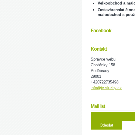
Velkoobchod a mal
Zastavárenská činno
maloobchod s použ
Facebook
Kontakt
Správce webu
Choťánky 158
Poděbrady
29001
+420722735498
info@jc-sluzby.cz
Mail list