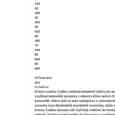
330
40
360
45
405
50
420
60
480
70
540
80
600
90
660
Určeno pro:
psy
O značce:
Krmiva značky Calibra nabízejí kompletní výživu pro ps
využívají nejnovější poznatky z oblasti výživy našich 
kamarádů. Velice úzká je také spolupráce s veterinární
suroviny jsou dlouhodobě pravidelně testovány, takže za
krmivy Calibra dostane váš čtyřnohý miláček do misky
nejlepší. Nabízí vysoký podíl kuřecího masa a vyvážený