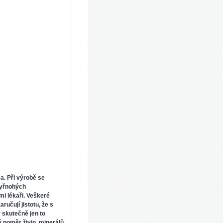
a. Při výrobě se
čtyřnohých
mi lékaři. Veškeré
ručují jistotu, že s
 skutečně jen to
 poměr živin, minerálů,