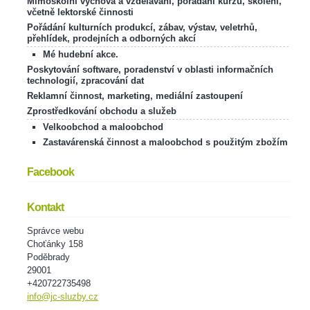
Mimoškolní výchova a vzdělávání, pořádání kurzů, školení,
včetně lektorské činnosti
Pořádání kulturních produkcí, zábav, výstav, veletrhů,
přehlídek, prodejních a odborných akcí
Mé hudební akce.
Poskytování software, poradenství v oblasti informačních
technologií, zpracování dat
Reklamní činnost, marketing, mediální zastoupení
Zprostředkování obchodu a služeb
Velkoobchod a maloobchod
Zastavárenská činnost a maloobchod s použitým zbožím
Facebook
Kontakt
Správce webu
Choťánky 158
Poděbrady
29001
+420722735498
info@jc-sluzby.cz