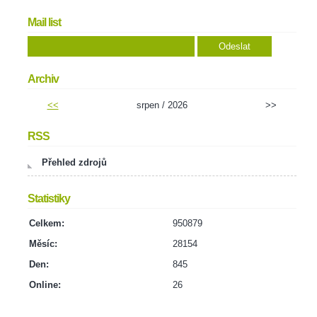
Mail list
Archiv
<<
srpen / 2026
>>
RSS
Přehled zdrojů
Statistiky
Celkem:
950879
Měsíc:
28154
Den:
845
Online:
26