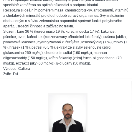
speciálně zaměřeno na optimální kondici a podporu kloubů.
Receptura s ideálním poměrem masa, chondroprotektiv, antioxidantů, vitamínů
a chelátových minerálů pro dlouhodobě zdravý organismus. Svým složením
obohaceným o slávku zelenoústou napomáhá správné funkci pohybového
aparátu, srdeční činnosti a zažívacího traktu.
Složení: kuře 36 % (kuřecí maso 19 %, kuřecí moučka 17 %), kukuřice,
pšenice, oves, kuřecí tuk (konzervovaný přírodními tokoferoly), sušená jablka,
pivovarské kvasnice, hydrolyzovaná kuřecí játra, lososový olej (1 %), mrkev (1
%), hrášek (1 %), petržel (0,5 %), extrakt ze slávky zelenoústé (zdroj
glukosaminu 260 mg/kg), chondroitin sulfát (160 mg/kg), mannan-
oligosacharidy (150 mg/kg), kořen čekanky (zdroj fructo-oligosacharidu 70
mg/kg), extrakt z juky (60 mg/kg), ß-glucany (50 mg/kg).
Výrobce: Calibra
Zvíře: Psi