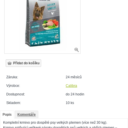
Záruka:
24 měsíců
Výrobce:
Calibra
Dostupnost:
do 24 hodin
Skladem:
10 ks
Popis
Komentáře
Kompletní krmivo pro dospělé psy velkých plemen (více než 30 kg).
Krmivo splňující veškeré nároky dospělých psů velkých a obřích plemen –