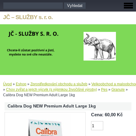
JČ – SLUŽBY s. r. o.
Úvod
»
Eshop
»
Zprostředkování obchodu a služeb
»
Velkoobchod a maloobcho
»
Chov zvířat a jejich výcvik (s výjimkou živočišné výroby)
»
Pes
»
Granule
»
Calibra Dog NEW Premium Adult Large 1kg
Calibra Dog NEW Premium Adult Large 1kg
Cena: 60,00 Kč