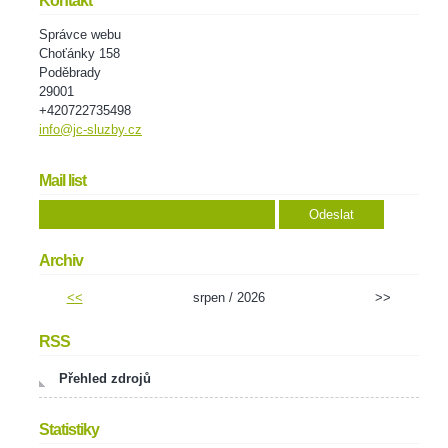
Kontakt
Správce webu
Choťánky 158
Poděbrady
29001
+420722735498
info@jc-sluzby.cz
Mail list
Archiv
<<
srpen / 2026
>>
RSS
Přehled zdrojů
Statistiky