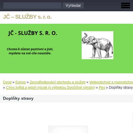
JČ – SLUŽBY s. r. o.
Úvod
»
Eshop
»
Zprostředkování obchodu a služeb
»
Velkoobchod a maloobcho
»
Chov zvířat a jejich výcvik (s výjimkou živočišné výroby)
»
Pes
»
Doplňky stravy
Doplňky stravy