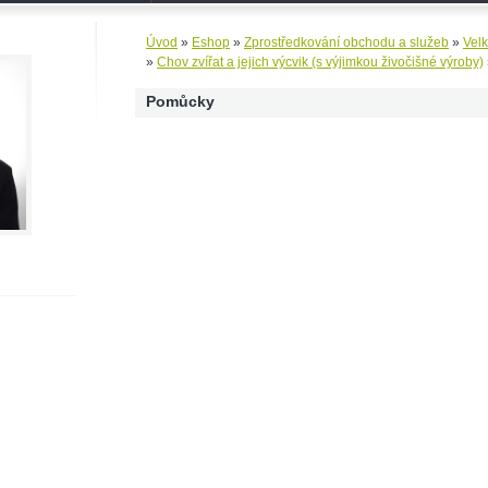
Úvod
»
Eshop
»
Zprostředkování obchodu a služeb
»
Vel
»
Chov zvířat a jejich výcvik (s výjimkou živočišné výroby)
Pomůcky