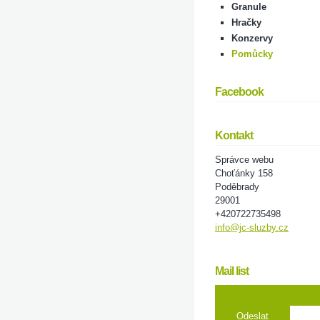
Granule
Hračky
Konzervy
Pomůcky
Facebook
Kontakt
Správce webu
Choťánky 158
Poděbrady
29001
+420722735498
info@jc-sluzby.cz
Mail list