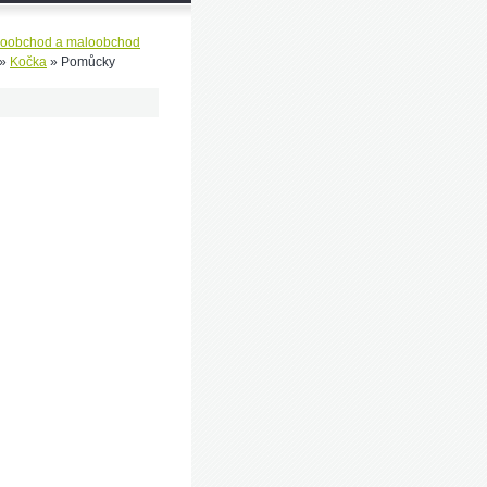
koobchod a maloobchod
»
Kočka
»
Pomůcky