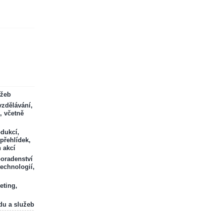
ržeb
zdělávání,
, včetně
odukcí,
 přehlídek,
 akcí
poradenství
technologií,
eting,
du a služeb