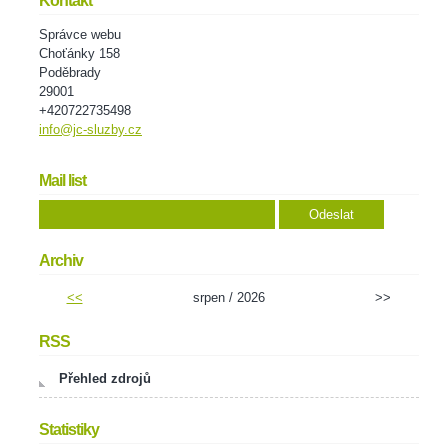
Kontakt
Správce webu
Choťánky 158
Poděbrady
29001
+420722735498
info@jc-sluzby.cz
Mail list
Archiv
<<
srpen / 2026
>>
RSS
Přehled zdrojů
Statistiky