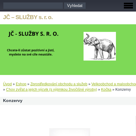
JČ – SLUŽBY s. r. o.
Úvod
»
Eshop
»
Zprostředkování obchodu a služeb
»
Velkoobchod a maloobcho
»
Chov zvířat a jejich výcvik (s výjimkou živočišné výroby)
»
Kočka
»
Konzervy
Konzervy