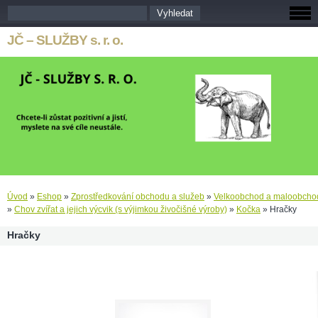
JČ – SLUŽBY s. r. o.
Úvod
»
Eshop
»
Zprostředkování obchodu a služeb
»
Velkoobchod a maloobcho
»
Chov zvířat a jejich výcvik (s výjimkou živočišné výroby)
»
Kočka
»
Hračky
Hračky