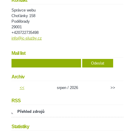
Kontakt
Správce webu
Choťánky 158
Poděbrady
29001
+420722735498
info@jc-sluzby.cz
Mail list
Archiv
<<
srpen / 2026
>>
RSS
Přehled zdrojů
Statistiky